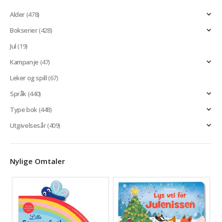
Alder
(478)
Bokserier
(428)
Jul
(19)
Kampanje
(47)
Leker og spill
(67)
Språk
(440)
Type bok
(448)
Utgivelsesår
(409)
Nylige Omtaler