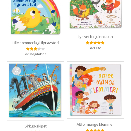
Lys vei for Julenissen
Lille sommerfugl flyr avsted
av Elise
Vurdert
5
av 5
av Magdalena
Vurdert
3
av 5
Altfor mange klemmer
Sirkus-skipet