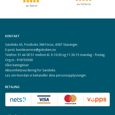
av Victoria
Vurdert
5
av 5
av Astrid
Vurdert
5
av 5
KONTAKT
Sandviks AS, Postboks 366 Forus, 4067 Stavanger.
E-post: kundeservice@goboken.no
Telefon: 51 44 00 51 mellom kl. 9-10:30 og 11:30-15 mandag – fredag.
Org.nr.: 918793569
Våre betingelser
Aktsomhetsvurdering for Sandviks
Les om hvordan vi behandler dine
personopplysninger
.
BETALING