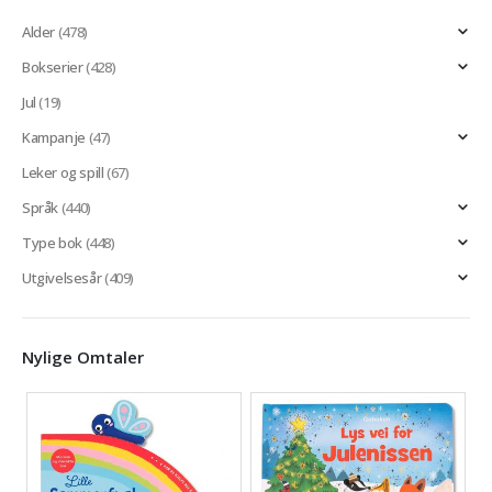
Alder
(478)
Bokserier
(428)
Jul
(19)
Kampanje
(47)
Leker og spill
(67)
Språk
(440)
Type bok
(448)
Utgivelsesår
(409)
Nylige Omtaler