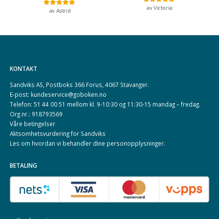
av Victoria
Vurdert
5
av 5
av Astrid
Vurdert
5
av 5
KONTAKT
Sandviks AS, Postboks 366 Forus, 4067 Stavanger.
E-post: kundeservice@goboken.no
Telefon: 51 44 00 51 mellom kl. 9-10:30 og 11:30-15 mandag – fredag.
Org.nr.: 918793569
Våre betingelser
Aktsomhetsvurdering for Sandviks
Les om hvordan vi behandler dine
personopplysninger
.
BETALING