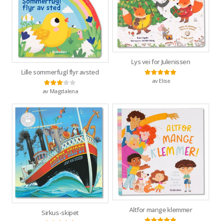
Lys vei for Julenissen
Lille sommerfugl flyr avsted
av Elise
Vurdert
5
av 5
av Magdalena
Vurdert
3
av 5
Altfor mange klemmer
Sirkus-skipet