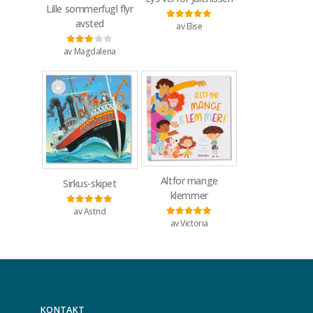
Lille sommerfugl flyr
avsted
av Elise
Vurdert
5
av 5
av Magdalena
Vurdert
3
av 5
Altfor mange
Sirkus-skipet
klemmer
av Astrid
Vurdert
5
av 5
av Victoria
Vurdert
5
av 5
KONTAKT