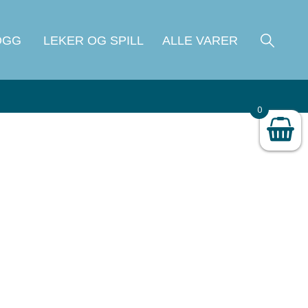
OGG
LEKER OG SPILL
ALLE VARER
0