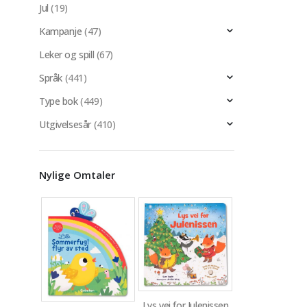
Jul
(19)
Kampanje
(47)
Leker og spill
(67)
Språk
(441)
Type bok
(449)
Utgivelsesår
(410)
Nylige Omtaler
Lys vei for Julenissen