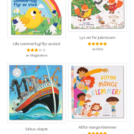
Lys vei for Julenissen
Lille sommerfugl flyr avsted
av Elise
Vurdert
5
av 5
av Magdalena
Vurdert
3
av 5
Altfor mange klemmer
Sirkus-skipet