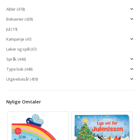
Alder
(478)
Bokserier
(428)
Jul
(19)
Kampanje
(47)
Leker og spill
(67)
Språk
(440)
Type bok
(448)
Utgivelsesår
(409)
Nylige Omtaler