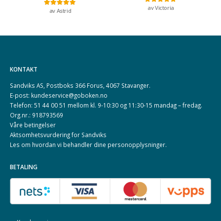
av Victoria
Vurdert
5
av 5
av Astrid
Vurdert
5
av 5
KONTAKT
Sandviks AS, Postboks 366 Forus, 4067 Stavanger.
E-post: kundeservice@goboken.no
Telefon: 51 44 00 51 mellom kl. 9-10:30 og 11:30-15 mandag – fredag.
Org.nr.: 918793569
Våre betingelser
Aktsomhetsvurdering for Sandviks
Les om hvordan vi behandler dine
personopplysninger
.
BETALING