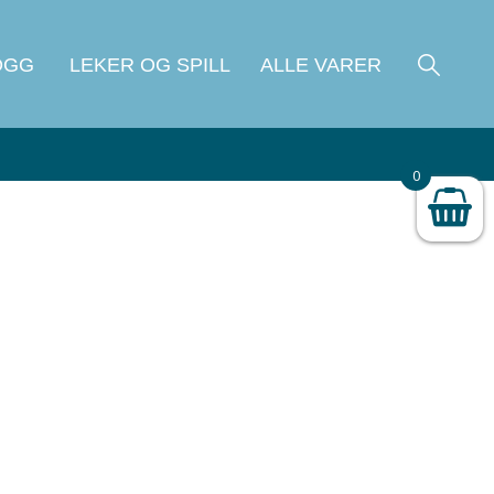
OGG
LEKER OG SPILL
ALLE VARER
0