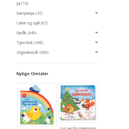
Jul
(19)
Kampanje
(47)
Leker og spill
(67)
Språk
(440)
Type bok
(448)
Utgivelsesår
(409)
Nylige Omtaler
Lys vei for Julenissen