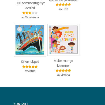
Lille sommerfugl flyr
avsted
av Elise
Vurdert
5
av 5
av Magdalena
Vurdert
3
av 5
Altfor mange
Sirkus-skipet
klemmer
av Astrid
Vurdert
5
av 5
av Victoria
Vurdert
5
av 5
KONTAKT