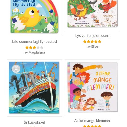
Lys vei for Julenissen
Lille sommerfugl flyr avsted
av Elise
Vurdert
5
av 5
av Magdalena
Vurdert
3
av 5
Altfor mange klemmer
Sirkus-skipet