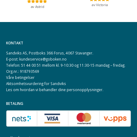
av Victoria
Vurdert
5
av 5
av Astrid
Vurdert
5
av 5
KONTAKT
Sandviks AS, Postboks 366 Forus, 4067 Stavanger.
E-post: kundeservice@goboken.no
Telefon: 51 44 00 51 mellom kl. 9-10:30 og 11:30-15 mandag – fredag.
Org.nr.: 918793569
Våre betingelser
Aktsomhetsvurdering for Sandviks
Les om hvordan vi behandler dine
personopplysninger
.
BETALING