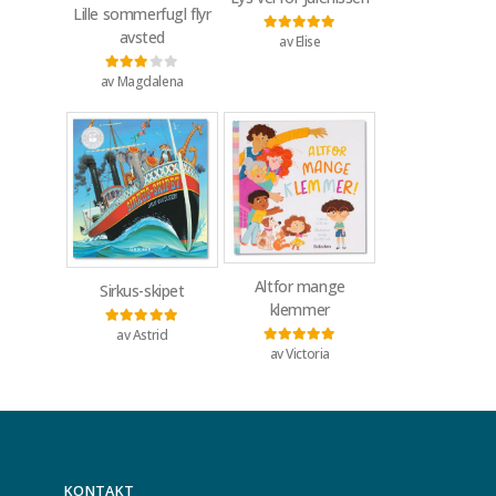
Lille sommerfugl flyr
avsted
av Elise
Vurdert
5
av 5
av Magdalena
Vurdert
3
av 5
Altfor mange
Sirkus-skipet
klemmer
av Astrid
Vurdert
5
av 5
av Victoria
Vurdert
5
av 5
KONTAKT