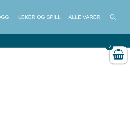
OGG
LEKER OG SPILL
ALLE VARER
0