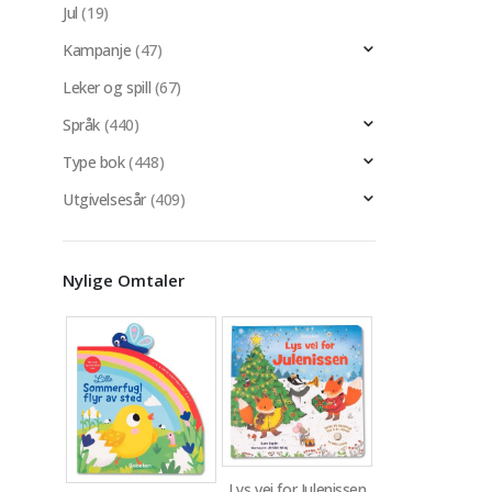
Jul
(19)
Kampanje
(47)
Leker og spill
(67)
Språk
(440)
Type bok
(448)
Utgivelsesår
(409)
Nylige Omtaler
Lys vei for Julenissen