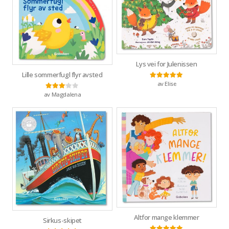
Lys vei for Julenissen
Lille sommerfugl flyr avsted
av Elise
Vurdert
5
av 5
av Magdalena
Vurdert
3
av 5
Altfor mange klemmer
Sirkus-skipet