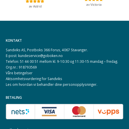
av Victoria
Vurdert
5
av 5
av Astrid
Vurdert
5
av 5
KONTAKT
Sandviks AS, Postboks 366 Forus, 4067 Stavanger.
E-post: kundeservice@goboken.no
Telefon: 51 44 00 51 mellom kl. 9-10:30 og 11:30-15 mandag – fredag.
Org.nr.: 918793569
Våre betingelser
Aktsomhetsvurdering for Sandviks
Les om hvordan vi behandler dine
personopplysninger
.
BETALING