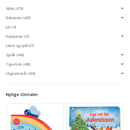
Alder
(478)
Bokserier
(428)
Jul
(19)
Kampanje
(47)
Leker og spill
(67)
Språk
(440)
Type bok
(448)
Utgivelsesår
(409)
Nylige Omtaler