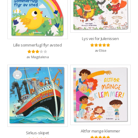
Lys vei for Julenissen
Lille sommerfugl flyr avsted
av Elise
Vurdert
5
av 5
av Magdalena
Vurdert
3
av 5
Altfor mange klemmer
Sirkus-skipet