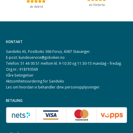
av Victoria
Vurdert
5
av 5
av Astrid
Vurdert
5
av 5
KONTAKT
Sandviks AS, Postboks 366 Forus, 4067 Stavanger.
E-post: kundeservice@goboken.no
Telefon: 51 44 00 51 mellom kl. 9-10:30 og 11:30-15 mandag – fredag.
Org.nr.: 918793569
Våre betingelser
Aktsomhetsvurdering for Sandviks
Les om hvordan vi behandler dine
personopplysninger
.
BETALING