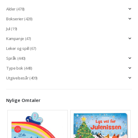
Alder
(478)
Bokserier
(428)
Jul
(19)
Kampanje
(47)
Leker og spill
(67)
Språk
(440)
Type bok
(448)
Utgivelsesår
(409)
Nylige Omtaler