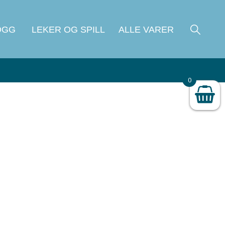
OGG
LEKER OG SPILL
ALLE VARER
0