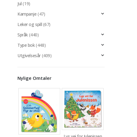
Jul
(19)
Kampanje
(47)
Leker og spill
(67)
Språk
(440)
Type bok
(448)
Utgivelsesår
(409)
Nylige Omtaler
Lys vei for Julenissen