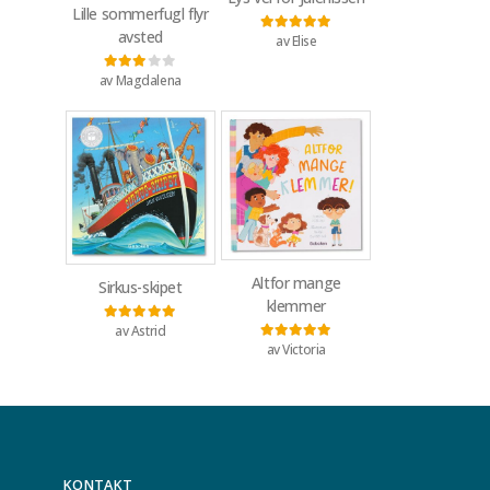
Lille sommerfugl flyr
avsted
av Elise
Vurdert
5
av 5
av Magdalena
Vurdert
3
av 5
Altfor mange
Sirkus-skipet
klemmer
av Astrid
Vurdert
5
av 5
av Victoria
Vurdert
5
av 5
KONTAKT