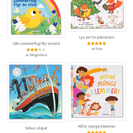
Lys vei for Julenissen
Lille sommerfugl flyr avsted
av Elise
Vurdert
5
av 5
av Magdalena
Vurdert
3
av 5
Altfor mange klemmer
Sirkus-skipet