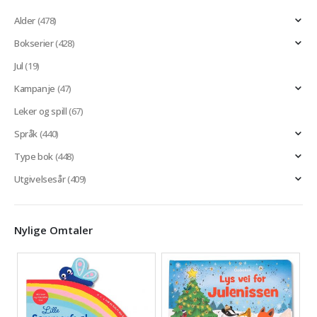
Alder
(478)
Bokserier
(428)
Jul
(19)
Kampanje
(47)
Leker og spill
(67)
Språk
(440)
Type bok
(448)
Utgivelsesår
(409)
Nylige Omtaler