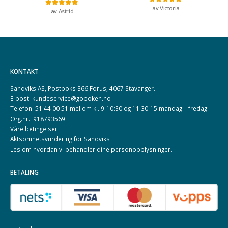
av Victoria
Vurdert
5
av 5
av Astrid
Vurdert
5
av 5
KONTAKT
Sandviks AS, Postboks 366 Forus, 4067 Stavanger.
E-post: kundeservice@goboken.no
Telefon: 51 44 00 51 mellom kl. 9-10:30 og 11:30-15 mandag – fredag.
Org.nr.: 918793569
Våre betingelser
Aktsomhetsvurdering for Sandviks
Les om hvordan vi behandler dine
personopplysninger
.
BETALING