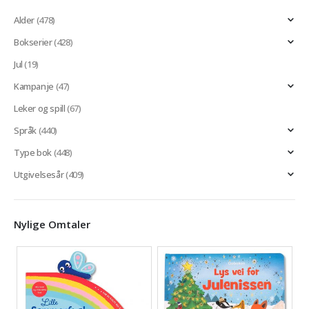
Alder
(478)
Bokserier
(428)
Jul
(19)
Kampanje
(47)
Leker og spill
(67)
Språk
(440)
Type bok
(448)
Utgivelsesår
(409)
Nylige Omtaler