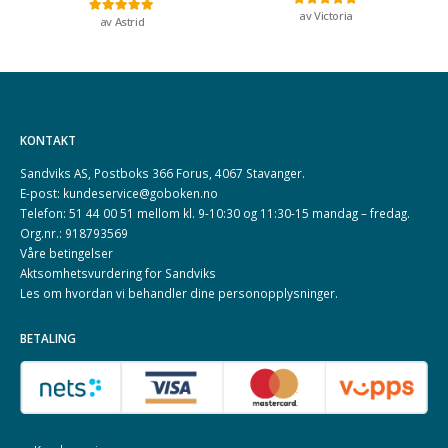
av Victoria
Vurdert
5
av 5
av Astrid
Vurdert
5
av 5
KONTAKT
Sandviks AS, Postboks 366 Forus, 4067 Stavanger.
E-post: kundeservice@goboken.no
Telefon: 51 44 00 51 mellom kl. 9-10:30 og 11:30-15 mandag – fredag.
Org.nr.: 918793569
Våre betingelser
Aktsomhetsvurdering for Sandviks
Les om hvordan vi behandler dine
personopplysninger
.
BETALING