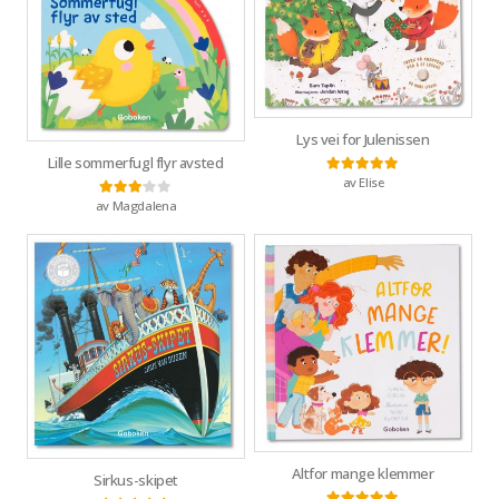
Lys vei for Julenissen
Lille sommerfugl flyr avsted
av Elise
Vurdert
5
av 5
av Magdalena
Vurdert
3
av 5
Altfor mange klemmer
Sirkus-skipet