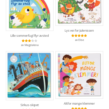
Lys vei for Julenissen
Lille sommerfugl flyr avsted
av Elise
Vurdert
5
av 5
av Magdalena
Vurdert
3
av 5
Altfor mange klemmer
Sirkus-skipet