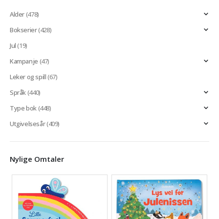
Alder
(478)
Bokserier
(428)
Jul
(19)
Kampanje
(47)
Leker og spill
(67)
Språk
(440)
Type bok
(448)
Utgivelsesår
(409)
Nylige Omtaler