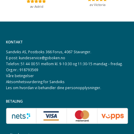
av Victoria
Vurdert
5
av 5
av Astrid
Vurdert
5
av 5
KONTAKT
Sandviks AS, Postboks 366 Forus, 4067 Stavanger.
E-post: kundeservice@goboken.no
Telefon: 51 44 00 51 mellom kl. 9-10:30 og 11:30-15 mandag – fredag.
Org.nr.: 918793569
Våre betingelser
Aktsomhetsvurdering for Sandviks
Les om hvordan vi behandler dine
personopplysninger
.
BETALING