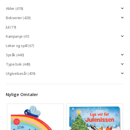
Alder
(478)
Bokserier
(428)
Jul
(19)
Kampanje
(47)
Leker og spill
(67)
Språk
(440)
Type bok
(448)
Utgivelsesår
(409)
Nylige Omtaler