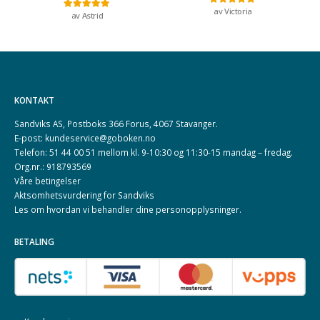
av Victoria
Vurdert
5
av 5
av Astrid
Vurdert
5
av 5
KONTAKT
Sandviks AS, Postboks 366 Forus, 4067 Stavanger.
E-post: kundeservice@goboken.no
Telefon: 51 44 00 51 mellom kl. 9-10:30 og 11:30-15 mandag – fredag.
Org.nr.: 918793569
Våre betingelser
Aktsomhetsvurdering for Sandviks
Les om hvordan vi behandler dine
personopplysninger
.
BETALING