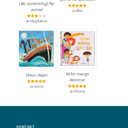
Lille sommerfugl flyr
avsted
av Elise
Vurdert
5
av 5
av Magdalena
Vurdert
3
av 5
Altfor mange
Sirkus-skipet
klemmer
av Astrid
Vurdert
5
av 5
av Victoria
Vurdert
5
av 5
KONTAKT