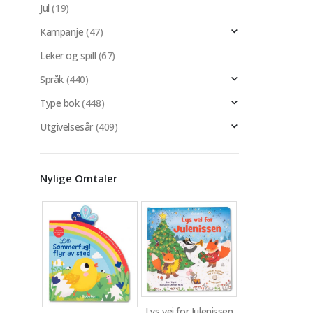
Jul
(19)
Kampanje
(47)
Leker og spill
(67)
Språk
(440)
Type bok
(448)
Utgivelsesår
(409)
Nylige Omtaler
Lys vei for Julenissen