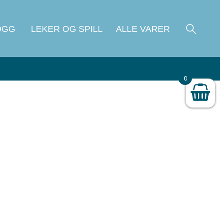
OGG
LEKER OG SPILL
ALLE VARER
0