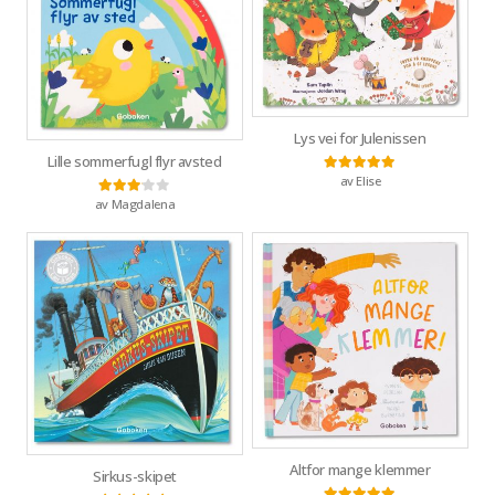
Lys vei for Julenissen
Lille sommerfugl flyr avsted
av Elise
Vurdert
5
av 5
av Magdalena
Vurdert
3
av 5
Altfor mange klemmer
Sirkus-skipet