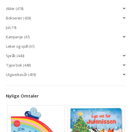
Alder
(478)
Bokserier
(428)
Jul
(19)
Kampanje
(47)
Leker og spill
(67)
Språk
(440)
Type bok
(448)
Utgivelsesår
(409)
Nylige Omtaler