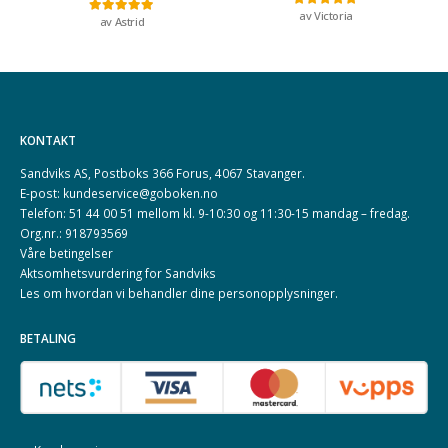
av Victoria
Vurdert
5
av 5
av Astrid
Vurdert
5
av 5
KONTAKT
Sandviks AS, Postboks 366 Forus, 4067 Stavanger.
E-post: kundeservice@goboken.no
Telefon: 51 44 00 51 mellom kl. 9-10:30 og 11:30-15 mandag – fredag.
Org.nr.: 918793569
Våre betingelser
Aktsomhetsvurdering for Sandviks
Les om hvordan vi behandler dine
personopplysninger
.
BETALING