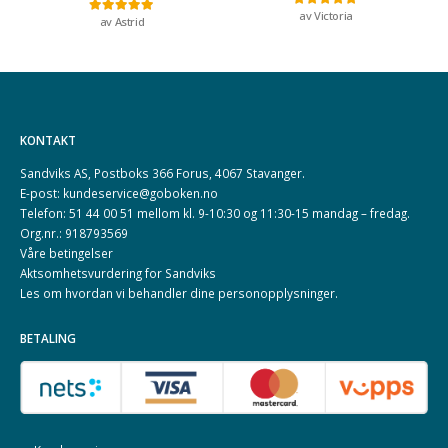
av Victoria
Vurdert
5
av 5
av Astrid
Vurdert
5
av 5
KONTAKT
Sandviks AS, Postboks 366 Forus, 4067 Stavanger.
E-post: kundeservice@goboken.no
Telefon: 51 44 00 51 mellom kl. 9-10:30 og 11:30-15 mandag – fredag.
Org.nr.: 918793569
Våre betingelser
Aktsomhetsvurdering for Sandviks
Les om hvordan vi behandler dine
personopplysninger
.
BETALING