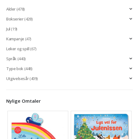
Alder
(478)
Bokserier
(428)
Jul
(19)
Kampanje
(47)
Leker og spill
(67)
Språk
(440)
Type bok
(448)
Utgivelsesår
(409)
Nylige Omtaler