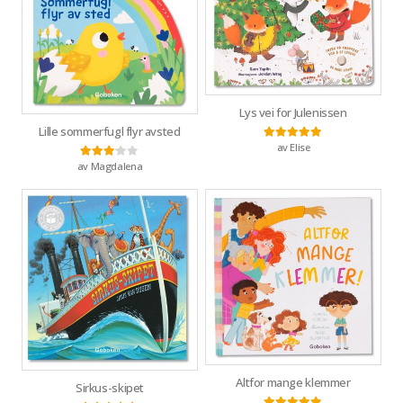
Lys vei for Julenissen
Lille sommerfugl flyr avsted
av Elise
Vurdert
5
av 5
av Magdalena
Vurdert
3
av 5
Altfor mange klemmer
Sirkus-skipet