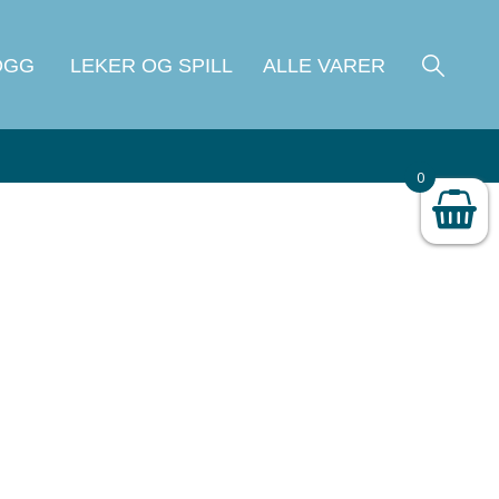
OGG
LEKER OG SPILL
ALLE VARER
0