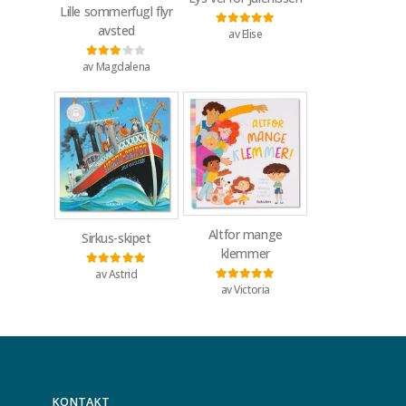
Lille sommerfugl flyr
avsted
av Elise
Vurdert
5
av 5
av Magdalena
Vurdert
3
av 5
Altfor mange
Sirkus-skipet
klemmer
av Astrid
Vurdert
5
av 5
av Victoria
Vurdert
5
av 5
KONTAKT