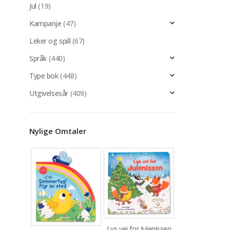
Jul
(19)
Kampanje
(47)
Leker og spill
(67)
Språk
(440)
Type bok
(448)
Utgivelsesår
(409)
Nylige Omtaler
Lys vei for Julenissen