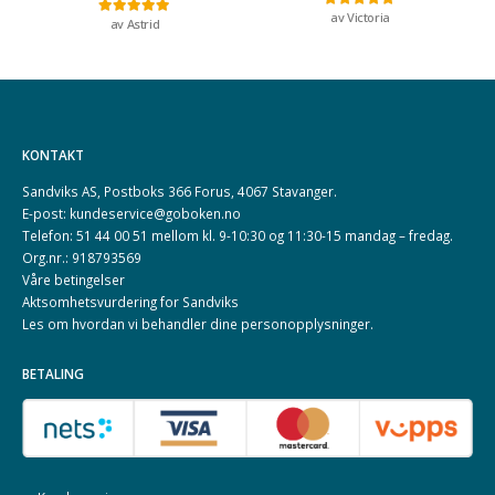
av Victoria
Vurdert
5
av 5
av Astrid
Vurdert
5
av 5
KONTAKT
Sandviks AS, Postboks 366 Forus, 4067 Stavanger.
E-post: kundeservice@goboken.no
Telefon: 51 44 00 51 mellom kl. 9-10:30 og 11:30-15 mandag – fredag.
Org.nr.: 918793569
Våre betingelser
Aktsomhetsvurdering for Sandviks
Les om hvordan vi behandler dine
personopplysninger
.
BETALING