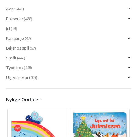
Alder
(478)
Bokserier
(428)
Jul
(19)
Kampanje
(47)
Leker og spill
(67)
Språk
(440)
Type bok
(448)
Utgivelsesår
(409)
Nylige Omtaler