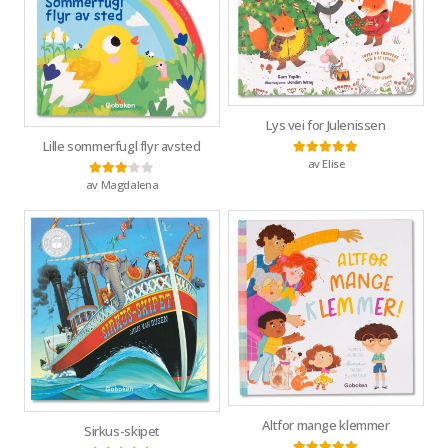
Lys vei for Julenissen
Lille sommerfugl flyr avsted
av Elise
Vurdert
5
av 5
av Magdalena
Vurdert
3
av 5
Altfor mange klemmer
Sirkus-skipet