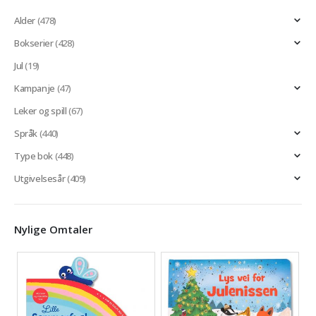
Alder
(478)
Bokserier
(428)
Jul
(19)
Kampanje
(47)
Leker og spill
(67)
Språk
(440)
Type bok
(448)
Utgivelsesår
(409)
Nylige Omtaler