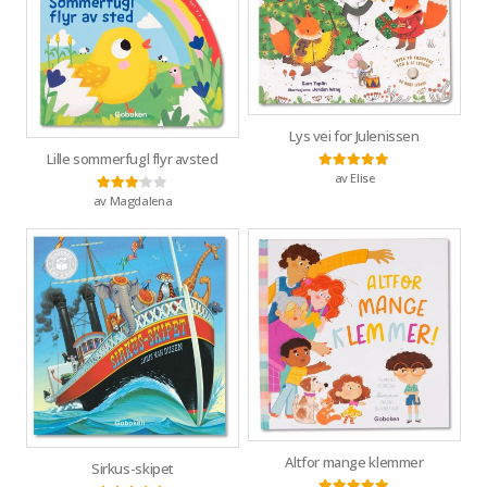
Lys vei for Julenissen
Lille sommerfugl flyr avsted
av Elise
Vurdert
5
av 5
av Magdalena
Vurdert
3
av 5
Altfor mange klemmer
Sirkus-skipet