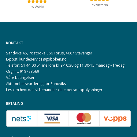
av Victoria
Vurdert
5
av 5
av Astrid
Vurdert
5
av 5
KONTAKT
Sandviks AS, Postboks 366 Forus, 4067 Stavanger.
E-post: kundeservice@goboken.no
Telefon: 51 44 00 51 mellom kl. 9-10:30 og 11:30-15 mandag – fredag.
Org.nr.: 918793569
Våre betingelser
Aktsomhetsvurdering for Sandviks
Les om hvordan vi behandler dine
personopplysninger
.
BETALING