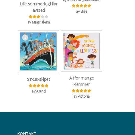
Lille sommerfugl flyr
avsted
av Elise
Vurdert
5
av 5
av Magdalena
Vurdert
3
av 5
Altfor mange
Sirkus-skipet
klemmer
av Astrid
Vurdert
5
av 5
av Victoria
Vurdert
5
av 5
KONTAKT