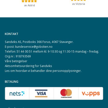
av Victoria
Vurdert
5
av 5
av Astrid
Vurdert
5
av 5
KONTAKT
Sandviks AS, Postboks 366 Forus, 4067 Stavanger.
E-post: kundeservice@goboken.no
Telefon: 51 44 00 51 mellom kl. 9-10:30 og 11:30-15 mandag – fredag.
Org.nr.: 918793569
Våre betingelser
Aktsomhetsvurdering for Sandviks
Les om hvordan vi behandler dine
personopplysninger
.
BETALING