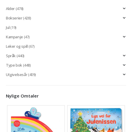
Alder
(478)
Bokserier
(428)
Jul
(19)
Kampanje
(47)
Leker og spill
(67)
Språk
(440)
Type bok
(448)
Utgivelsesår
(409)
Nylige Omtaler