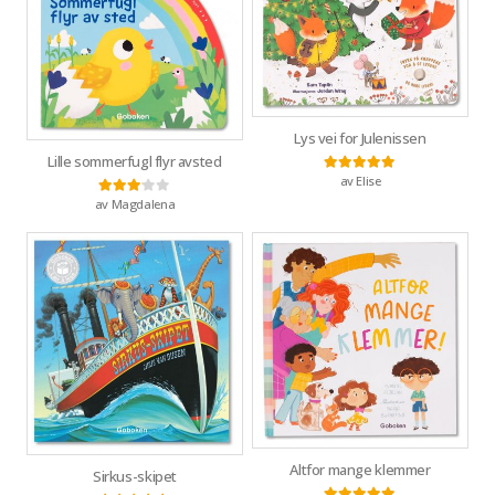
Lys vei for Julenissen
Lille sommerfugl flyr avsted
av Elise
Vurdert
5
av 5
av Magdalena
Vurdert
3
av 5
Altfor mange klemmer
Sirkus-skipet