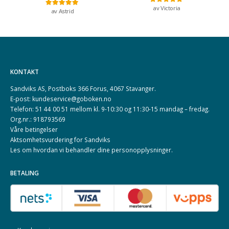
av Victoria
Vurdert
5
av 5
av Astrid
Vurdert
5
av 5
KONTAKT
Sandviks AS, Postboks 366 Forus, 4067 Stavanger.
E-post: kundeservice@goboken.no
Telefon: 51 44 00 51 mellom kl. 9-10:30 og 11:30-15 mandag – fredag.
Org.nr.: 918793569
Våre betingelser
Aktsomhetsvurdering for Sandviks
Les om hvordan vi behandler dine
personopplysninger
.
BETALING