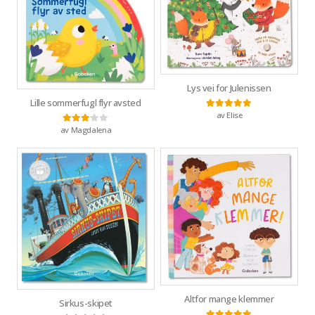
Lys vei for Julenissen
Lille sommerfugl flyr avsted
av Elise
Vurdert
5
av 5
av Magdalena
Vurdert
3
av 5
Altfor mange klemmer
Sirkus-skipet