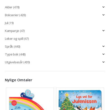
Alder
(478)
Bokserier
(428)
Jul
(19)
Kampanje
(47)
Leker og spill
(67)
Språk
(440)
Type bok
(448)
Utgivelsesår
(409)
Nylige Omtaler