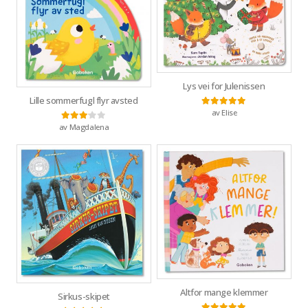
Lys vei for Julenissen
Lille sommerfugl flyr avsted
av Elise
Vurdert
5
av 5
av Magdalena
Vurdert
3
av 5
Altfor mange klemmer
Sirkus-skipet