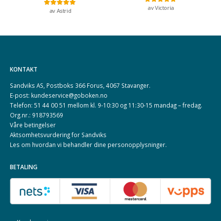
av Victoria
Vurdert
5
av 5
av Astrid
Vurdert
5
av 5
KONTAKT
Sandviks AS, Postboks 366 Forus, 4067 Stavanger.
E-post: kundeservice@goboken.no
Telefon: 51 44 00 51 mellom kl. 9-10:30 og 11:30-15 mandag – fredag.
Org.nr.: 918793569
Våre betingelser
Aktsomhetsvurdering for Sandviks
Les om hvordan vi behandler dine
personopplysninger
.
BETALING