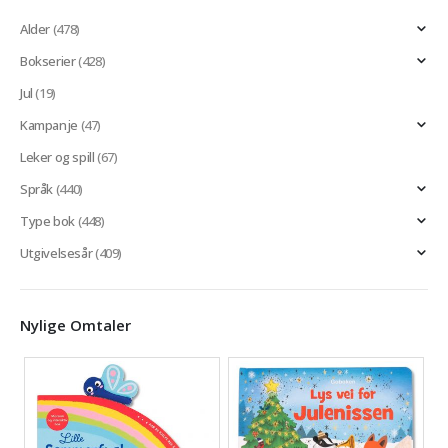
Alder
(478)
Bokserier
(428)
Jul
(19)
Kampanje
(47)
Leker og spill
(67)
Språk
(440)
Type bok
(448)
Utgivelsesår
(409)
Nylige Omtaler