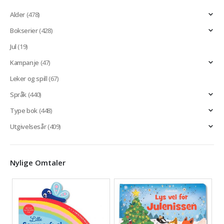
Alder
(478)
Bokserier
(428)
Jul
(19)
Kampanje
(47)
Leker og spill
(67)
Språk
(440)
Type bok
(448)
Utgivelsesår
(409)
Nylige Omtaler