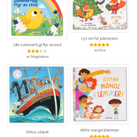
Lys vei for Julenissen
Lille sommerfugl flyr avsted
av Elise
Vurdert
5
av 5
av Magdalena
Vurdert
3
av 5
Altfor mange klemmer
Sirkus-skipet