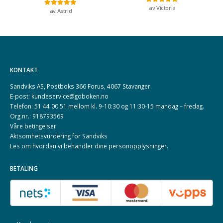
av Victoria
Vurdert
5
av 5
av Astrid
Vurdert
5
av 5
KONTAKT
Sandviks AS, Postboks 366 Forus, 4067 Stavanger.
E-post: kundeservice@goboken.no
Telefon: 51 44 00 51 mellom kl. 9-10:30 og 11:30-15 mandag – fredag.
Org.nr.: 918793569
Våre betingelser
Aktsomhetsvurdering for Sandviks
Les om hvordan vi behandler dine
personopplysninger
.
BETALING