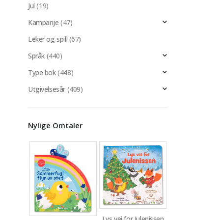
Jul
(19)
Kampanje
(47)
Leker og spill
(67)
Språk
(440)
Type bok
(448)
Utgivelsesår
(409)
Nylige Omtaler
Lys vei for Julenissen