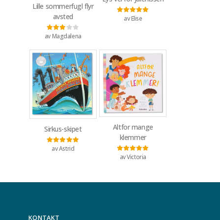
Lille sommerfugl flyr
avsted
av Elise
Vurdert
5
av 5
av Magdalena
Vurdert
3
av 5
Altfor mange
Sirkus-skipet
klemmer
av Astrid
Vurdert
5
av 5
av Victoria
Vurdert
5
av 5
KONTAKT