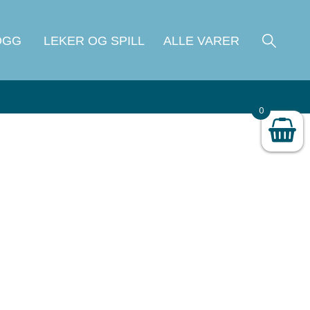
OGG
LEKER OG SPILL
ALLE VARER
0