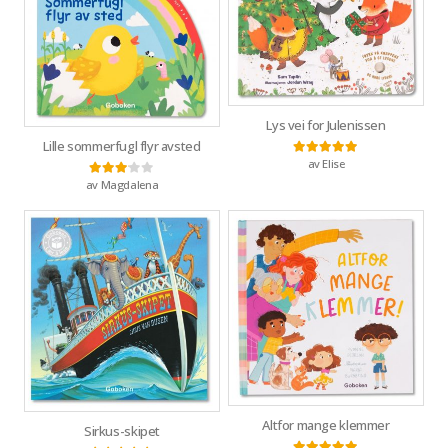
Lys vei for Julenissen
Lille sommerfugl flyr avsted
av Elise
Vurdert
5
av 5
av Magdalena
Vurdert
3
av 5
Altfor mange klemmer
Sirkus-skipet