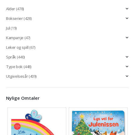
Alder
(478)
Bokserier
(428)
Jul
(19)
Kampanje
(47)
Leker og spill
(67)
Språk
(440)
Type bok
(448)
Utgivelsesår
(409)
Nylige Omtaler