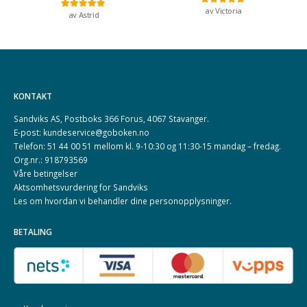
av Victoria
Vurdert
5
av 5
av Astrid
Vurdert
5
av 5
KONTAKT
Sandviks AS, Postboks 366 Forus, 4067 Stavanger.
E-post: kundeservice@goboken.no
Telefon: 51 44 00 51 mellom kl. 9-10:30 og 11:30-15 mandag – fredag.
Org.nr.: 918793569
Våre betingelser
Aktsomhetsvurdering for Sandviks
Les om hvordan vi behandler dine
personopplysninger
.
BETALING