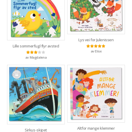
Lys vei for Julenissen
Lille sommerfugl flyr avsted
av Elise
Vurdert
5
av 5
av Magdalena
Vurdert
3
av 5
Altfor mange klemmer
Sirkus-skipet