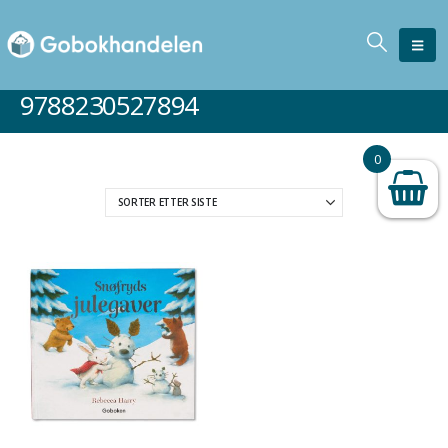
9788230527894
0