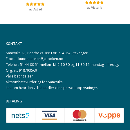
av Victoria
Vurdert
5
av 5
av Astrid
Vurdert
5
av 5
KONTAKT
Sandviks AS, Postboks 366 Forus, 4067 Stavanger.
E-post: kundeservice@goboken.no
Telefon: 51 44 00 51 mellom kl. 9-10:30 og 11:30-15 mandag – fredag.
Org.nr.: 918793569
Våre betingelser
Aktsomhetsvurdering for Sandviks
Les om hvordan vi behandler dine
personopplysninger
.
BETALING