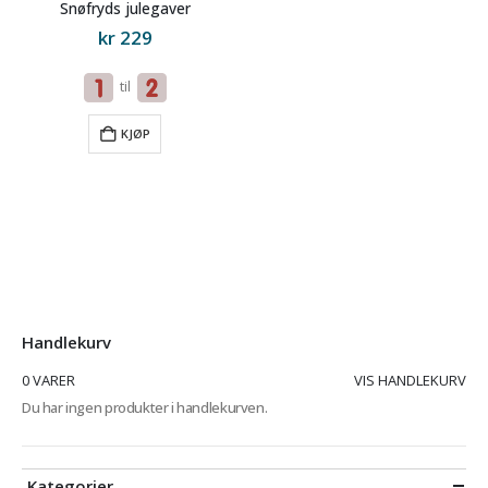
Snøfryds julegaver
kr
229
til
KJØP
Handlekurv
0 VARER
VIS HANDLEKURV
Du har ingen produkter i handlekurven.
Kategorier