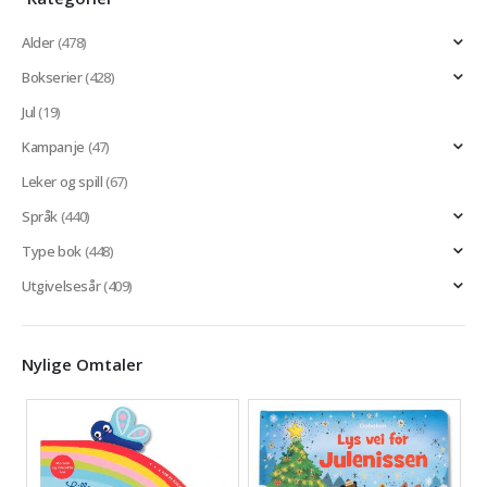
Alder
(478)
Bokserier
(428)
Jul
(19)
Kampanje
(47)
Leker og spill
(67)
Språk
(440)
Type bok
(448)
Utgivelsesår
(409)
Nylige Omtaler