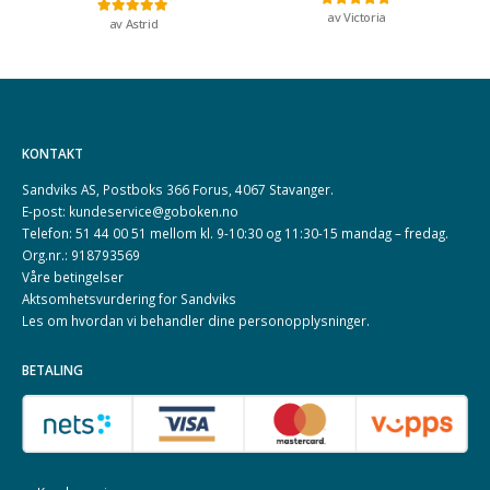
av Victoria
Vurdert
5
av 5
av Astrid
Vurdert
5
av 5
KONTAKT
Sandviks AS, Postboks 366 Forus, 4067 Stavanger.
E-post: kundeservice@goboken.no
Telefon: 51 44 00 51 mellom kl. 9-10:30 og 11:30-15 mandag – fredag.
Org.nr.: 918793569
Våre betingelser
Aktsomhetsvurdering for Sandviks
Les om hvordan vi behandler dine
personopplysninger
.
BETALING