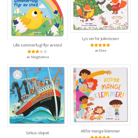
Lys vei for Julenissen
Lille sommerfugl flyr avsted
av Elise
Vurdert
5
av 5
av Magdalena
Vurdert
3
av 5
Altfor mange klemmer
Sirkus-skipet