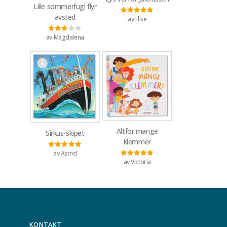
Lille sommerfugl flyr
avsted
av Elise
Vurdert
5
av 5
av Magdalena
Vurdert
3
av 5
Altfor mange
Sirkus-skipet
klemmer
av Astrid
Vurdert
5
av 5
av Victoria
Vurdert
5
av 5
KONTAKT