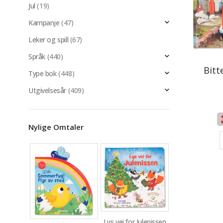
Jul
(19)
Kampanje
(47)
Leker og spill
(67)
Språk
(440)
Bitt
Type bok
(448)
Utgivelsesår
(409)
Nylige Omtaler
Lys vei for Julenissen