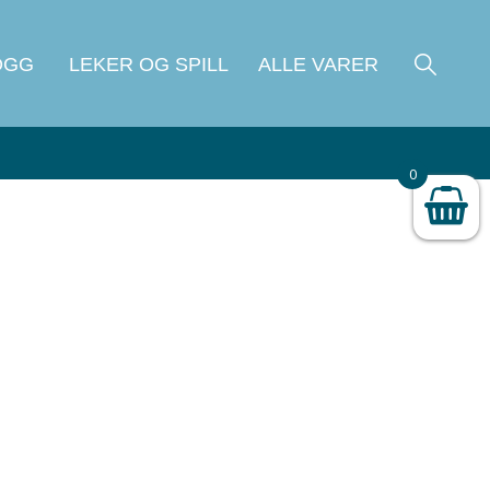
OGG
LEKER OG SPILL
ALLE VARER
0