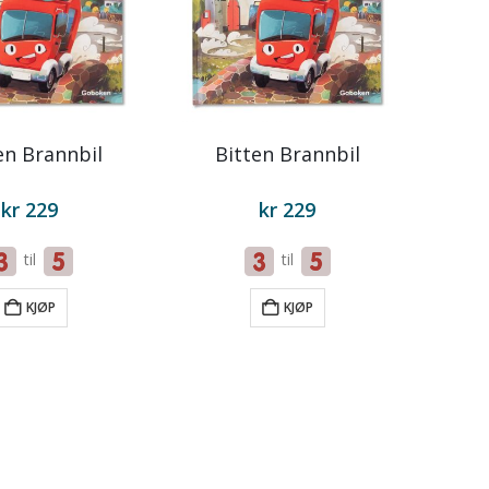
en Brannbil
Bitten Brannbil
kr
229
kr
229
til
til
KJØP
KJØP