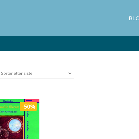
BL
-50%