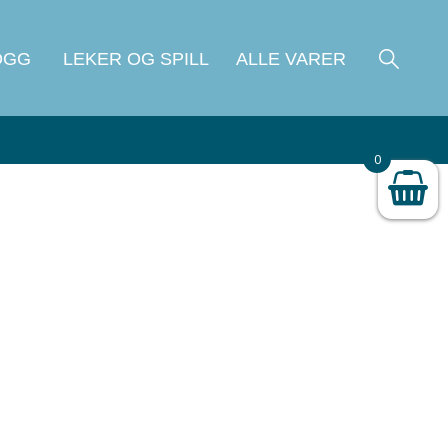
OGG
LEKER OG SPILL
ALLE VARER
0