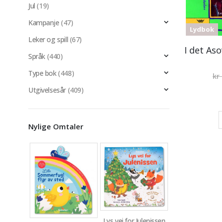
Jul
(19)
Kampanje
(47)
Lydbok
Leker og spill
(67)
Språk
(440)
Type bok
(448)
kr
Utgivelsesår
(409)
Nylige Omtaler
Lys vei for Julenissen