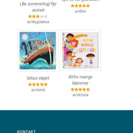
Lille sommerfugl flyr
avsted
av Elise
Vurdert
5
av 5
av Magdalena
Vurdert
3
av 5
Altfor mange
Sirkus-skipet
klemmer
av Astrid
Vurdert
5
av 5
av Victoria
Vurdert
5
av 5
KONTAKT