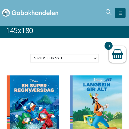
145x180
0