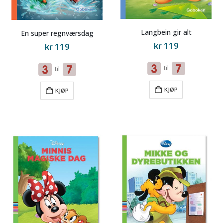
Langbein gir alt
En super regnværsdag
kr
119
kr
119
til
til
KJØP
KJØP