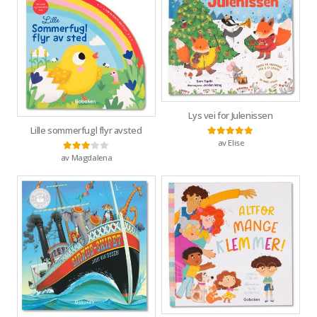
Lys vei for Julenissen
Lille sommerfugl flyr avsted
av Elise
Vurdert
5
av 5
av Magdalena
Vurdert
3
av 5