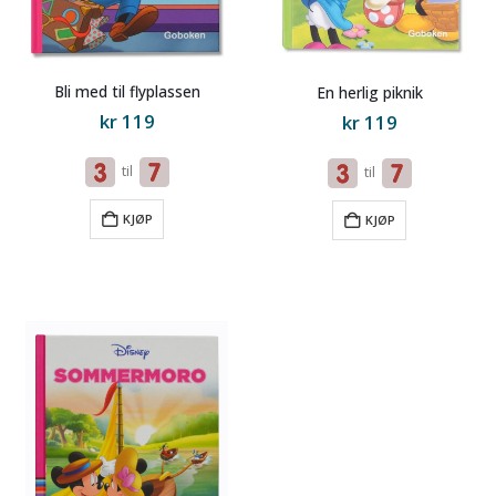
Bli med til flyplassen
En herlig piknik
kr
119
kr
119
til
til
KJØP
KJØP