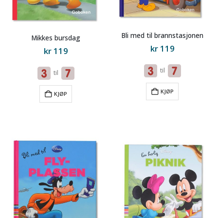
Bli med til brannstasjonen
Mikkes bursdag
kr
119
kr
119
til
til
KJØP
KJØP