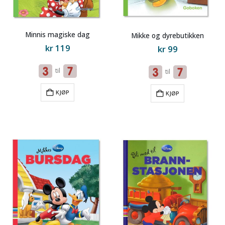
Minnis magiske dag
Mikke og dyrebutikken
kr
119
kr
99
til
til
KJØP
KJØP