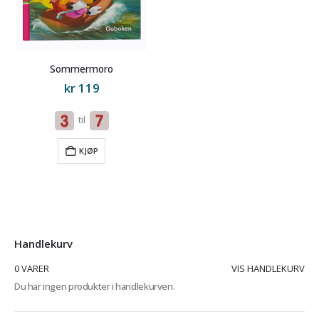
Sommermoro
kr
119
til
KJØP
Handlekurv
0 VARER
VIS HANDLEKURV
Du har ingen produkter i handlekurven.