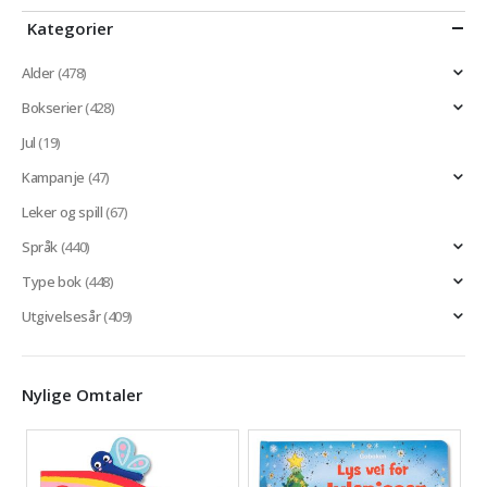
Kategorier
Alder
(478)
Bokserier
(428)
Jul
(19)
Kampanje
(47)
Leker og spill
(67)
Språk
(440)
Type bok
(448)
Utgivelsesår
(409)
Nylige Omtaler