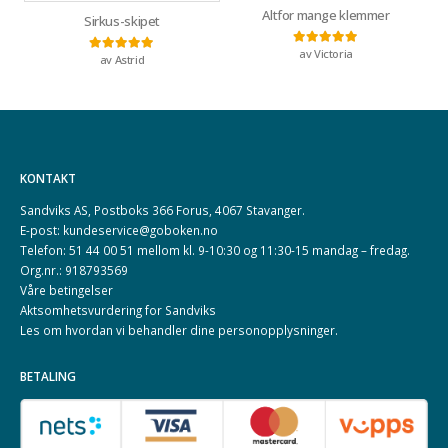
Altfor mange klemmer
Sirkus-skipet
av Victoria
Vurdert
5
av 5
av Astrid
Vurdert
5
av 5
KONTAKT
Sandviks AS, Postboks 366 Forus, 4067 Stavanger.
E-post: kundeservice@goboken.no
Telefon: 51 44 00 51 mellom kl. 9-10:30 og 11:30-15 mandag – fredag.
Org.nr.: 918793569
Våre betingelser
Aktsomhetsvurdering for Sandviks
Les om hvordan vi behandler dine
personopplysninger
.
BETALING