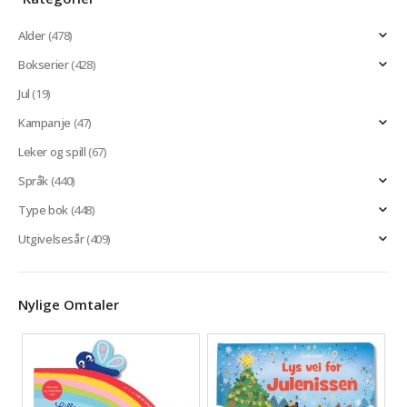
Alder
(478)
Bokserier
(428)
Jul
(19)
Kampanje
(47)
Leker og spill
(67)
Språk
(440)
Type bok
(448)
Utgivelsesår
(409)
Nylige Omtaler