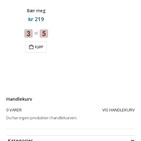
Bær meg
kr
219
til
KJØP
Handlekurv
0 VARER
VIS HANDLEKURV
Du har ingen produkter i handlekurven.
Kategorier