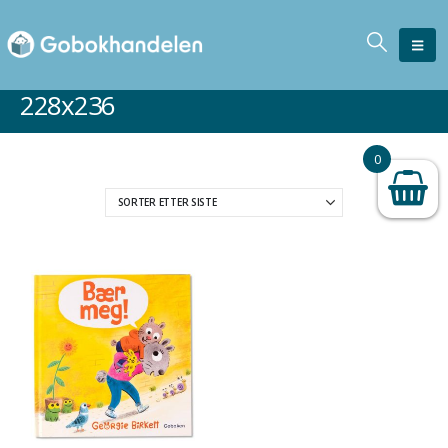
228x236
0