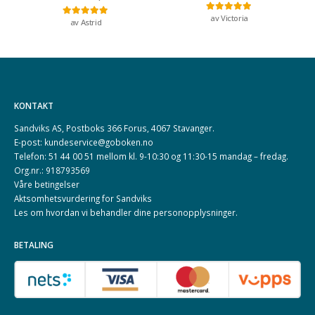
av Victoria
Vurdert
5
av 5
av Astrid
Vurdert
5
av 5
KONTAKT
Sandviks AS, Postboks 366 Forus, 4067 Stavanger.
E-post: kundeservice@goboken.no
Telefon: 51 44 00 51 mellom kl. 9-10:30 og 11:30-15 mandag – fredag.
Org.nr.: 918793569
Våre betingelser
Aktsomhetsvurdering for Sandviks
Les om hvordan vi behandler dine
personopplysninger
.
BETALING