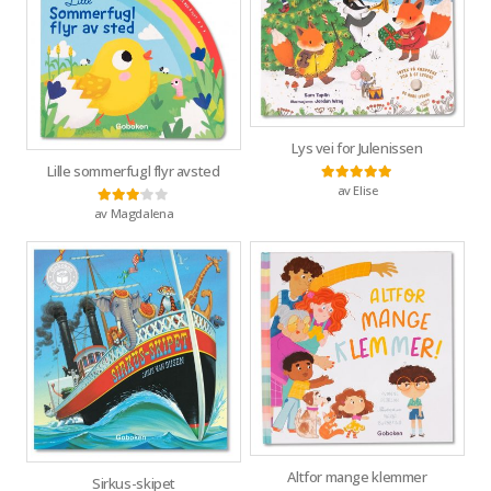
Lys vei for Julenissen
Lille sommerfugl flyr avsted
av Elise
Vurdert
5
av 5
av Magdalena
Vurdert
3
av 5
Altfor mange klemmer
Sirkus-skipet