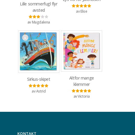
Lille sommerfugl flyr
avsted
av Elise
Vurdert
5
av 5
av Magdalena
Vurdert
3
av 5
Altfor mange
Sirkus-skipet
klemmer
av Astrid
Vurdert
5
av 5
av Victoria
Vurdert
5
av 5
KONTAKT