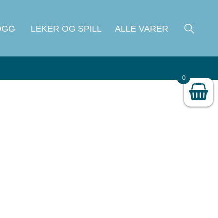
OGG
LEKER OG SPILL
ALLE VARER
0