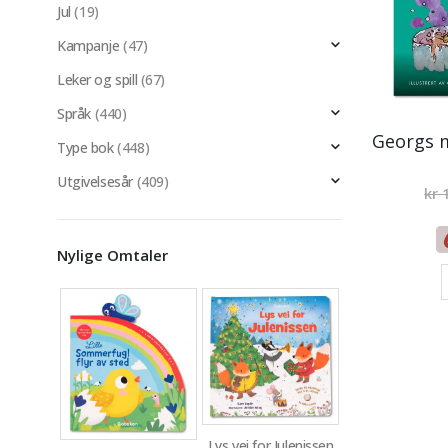
Jul
(19)
Kampanje
(47)
Leker og spill
(67)
Språk
(440)
Type bok
(448)
Utgivelsesår
(409)
kr
1
Nylige Omtaler
Lys vei for Julenissen