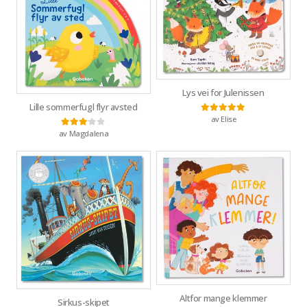
Lys vei for Julenissen
Lille sommerfugl flyr avsted
av Elise
Vurdert
5
av 5
av Magdalena
Vurdert
3
av 5
Altfor mange klemmer
Sirkus-skipet