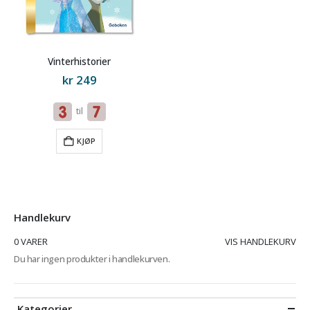
Vinterhistorier
kr
249
til
KJØP
Handlekurv
0 VARER
VIS HANDLEKURV
Du har ingen produkter i handlekurven.
Kategorier