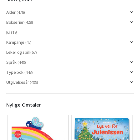
Alder
(478)
Bokserier
(428)
Jul
(19)
Kampanje
(47)
Leker og spill
(67)
Språk
(440)
Type bok
(448)
Utgivelsesår
(409)
Nylige Omtaler