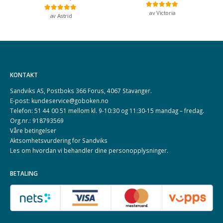
av Victoria
Vurdert
5
av 5
av Astrid
Vurdert
5
av 5
KONTAKT
Sandviks AS, Postboks 366 Forus, 4067 Stavanger.
E-post: kundeservice@goboken.no
Telefon: 51 44 00 51 mellom kl. 9-10:30 og 11:30-15 mandag – fredag.
Org.nr.: 918793569
Våre betingelser
Aktsomhetsvurdering for Sandviks
Les om hvordan vi behandler dine
personopplysninger
.
BETALING