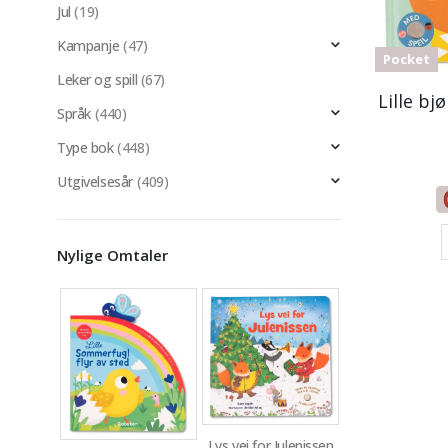
Jul
(19)
Kampanje
(47)
Pocket
Leker og spill
(67)
Lille bj
Språk
(440)
Type bok
(448)
Utgivelsesår
(409)
Nylige Omtaler
Lys vei for Julenissen