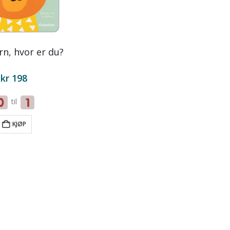
ørn, hvor er du?
kr
198
til
KJØP