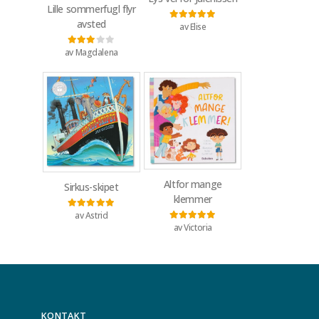
Lille sommerfugl flyr
avsted
av Elise
Vurdert
5
av 5
av Magdalena
Vurdert
3
av 5
Altfor mange
Sirkus-skipet
klemmer
av Astrid
Vurdert
5
av 5
av Victoria
Vurdert
5
av 5
KONTAKT