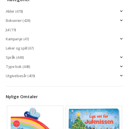
Alder
(478)
Bokserier
(428)
Jul
(19)
Kampanje
(47)
Leker og spill
(67)
Språk
(440)
Type bok
(448)
Utgivelsesår
(409)
Nylige Omtaler