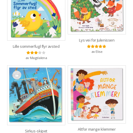
Lys vei for Julenissen
Lille sommerfugl flyr avsted
av Elise
Vurdert
5
av 5
av Magdalena
Vurdert
3
av 5
Altfor mange klemmer
Sirkus-skipet