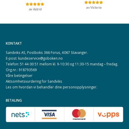
av Victoria
Vurdert
5
av 5
av Astrid
Vurdert
5
av 5
KONTAKT
Sandviks AS, Postboks 366 Forus, 4067 Stavanger.
E-post: kundeservice@goboken.no
Telefon: 51 44 00 51 mellom kl. 9-10:30 og 11:30-15 mandag – fredag.
Org.nr.: 918793569
Våre betingelser
Aktsomhetsvurdering for Sandviks
Les om hvordan vi behandler dine
personopplysninger
.
BETALING