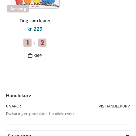
Kartong
Ting som kjører
kr
229
til
KJØP
Handlekurv
0 VARER
VIS HANDLEKURV
Du har ingen produkter i handlekurven.
Kategorier