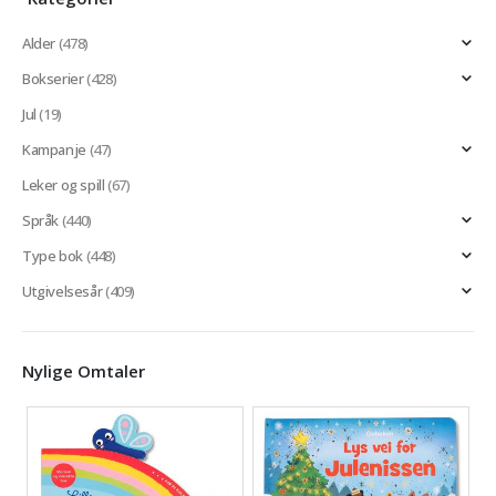
Alder
(478)
Bokserier
(428)
Jul
(19)
Kampanje
(47)
Leker og spill
(67)
Språk
(440)
Type bok
(448)
Utgivelsesår
(409)
Nylige Omtaler