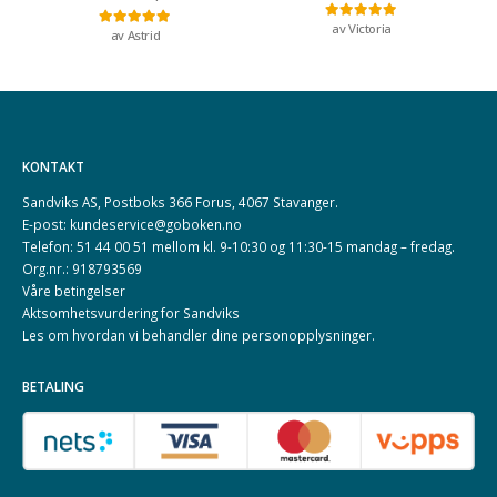
av Victoria
Vurdert
5
av 5
av Astrid
Vurdert
5
av 5
KONTAKT
Sandviks AS, Postboks 366 Forus, 4067 Stavanger.
E-post: kundeservice@goboken.no
Telefon: 51 44 00 51 mellom kl. 9-10:30 og 11:30-15 mandag – fredag.
Org.nr.: 918793569
Våre betingelser
Aktsomhetsvurdering for Sandviks
Les om hvordan vi behandler dine
personopplysninger
.
BETALING