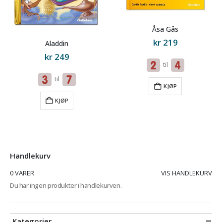
Åsa Gås
kr
219
Aladdin
kr
249
til
til
KJØP
KJØP
Handlekurv
0 VARER
VIS HANDLEKURV
Du har ingen produkter i handlekurven.
Kategorier