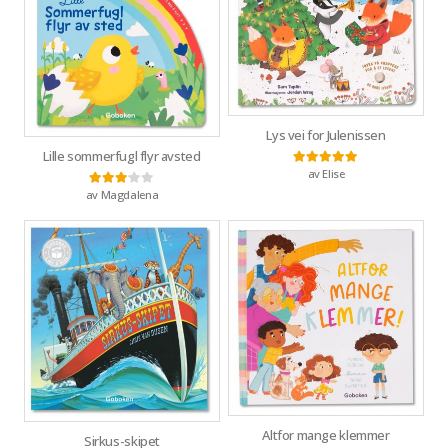
Lys vei for Julenissen
Lille sommerfugl flyr avsted
av Elise
Vurdert
5
av 5
av Magdalena
Vurdert
3
av 5
Altfor mange klemmer
Sirkus-skipet