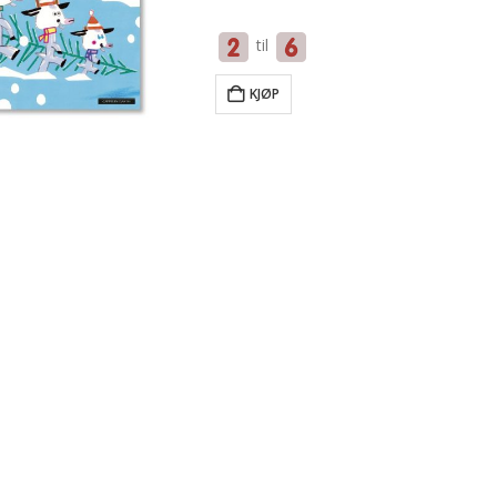
til
KJØP