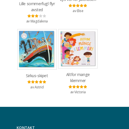
Lille sommerfugl flyr
avsted
av Elise
Vurdert
5
av 5
av Magdalena
Vurdert
3
av 5
Altfor mange
Sirkus-skipet
klemmer
av Astrid
Vurdert
5
av 5
av Victoria
Vurdert
5
av 5
KONTAKT