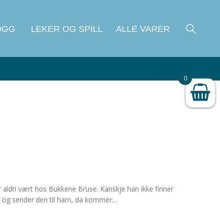
OGG
LEKER OG SPILL
ALLE VARER
0
 aldri vært hos Bukkene Bruse. Kanskje han ikke finner
te og sender den til ham, da kommer…