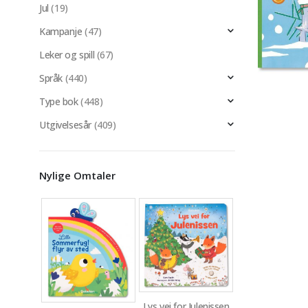
Jul
(19)
Kampanje
(47)
Leker og spill
(67)
Språk
(440)
Type bok
(448)
Utgivelsesår
(409)
Nylige Omtaler
Lys vei for Julenissen