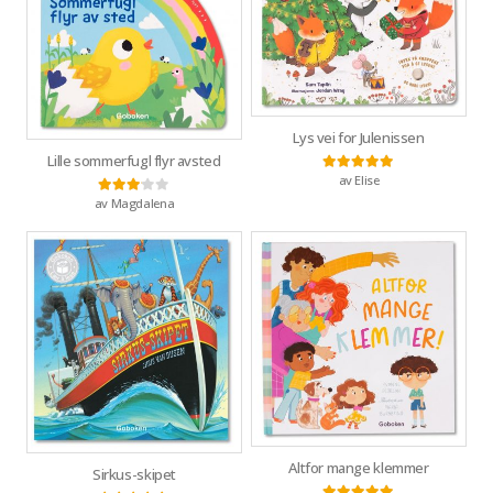
Lys vei for Julenissen
Lille sommerfugl flyr avsted
av Elise
Vurdert
5
av 5
av Magdalena
Vurdert
3
av 5
Altfor mange klemmer
Sirkus-skipet