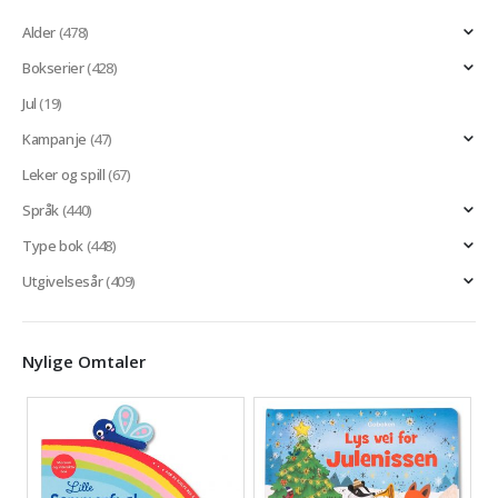
Alder
(478)
Bokserier
(428)
Jul
(19)
Kampanje
(47)
Leker og spill
(67)
Språk
(440)
Type bok
(448)
Utgivelsesår
(409)
Nylige Omtaler