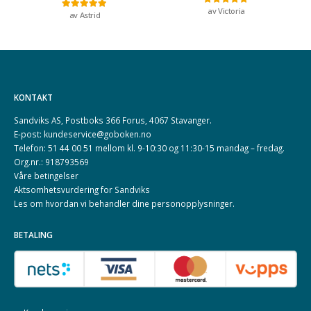
av Victoria
Vurdert
5
av 5
av Astrid
Vurdert
5
av 5
KONTAKT
Sandviks AS, Postboks 366 Forus, 4067 Stavanger.
E-post: kundeservice@goboken.no
Telefon: 51 44 00 51 mellom kl. 9-10:30 og 11:30-15 mandag – fredag.
Org.nr.: 918793569
Våre betingelser
Aktsomhetsvurdering for Sandviks
Les om hvordan vi behandler dine
personopplysninger
.
BETALING