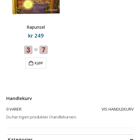
Rapunsel
kr
249
til
KJØP
Handlekurv
0 VARER
VIS HANDLEKURV
Du har ingen produkter i handlekurven.
Kategorier