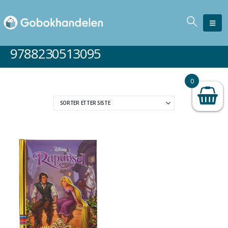
9788230513095
0