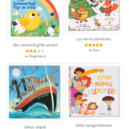
Lys vei for Julenissen
Lille sommerfugl flyr avsted
av Elise
Vurdert
5
av 5
av Magdalena
Vurdert
3
av 5
Altfor mange klemmer
Sirkus-skipet