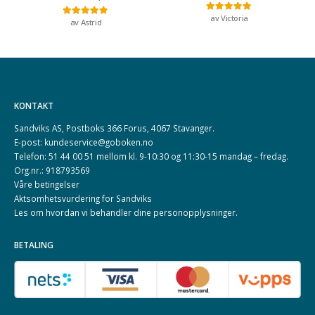
av Victoria
Vurdert
5
av 5
av Astrid
Vurdert
5
av 5
KONTAKT
Sandviks AS, Postboks 366 Forus, 4067 Stavanger.
E-post: kundeservice@goboken.no
Telefon: 51 44 00 51 mellom kl. 9-10:30 og 11:30-15 mandag – fredag.
Org.nr.: 918793569
Våre betingelser
Aktsomhetsvurdering for Sandviks
Les om hvordan vi behandler dine
personopplysninger
.
BETALING