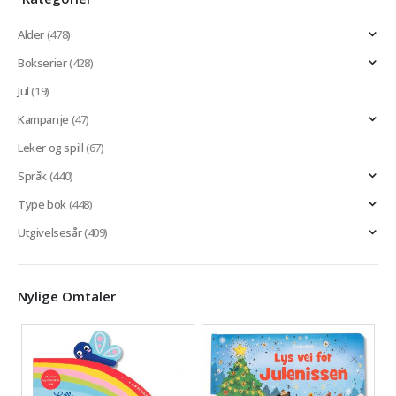
Alder
(478)
Bokserier
(428)
Jul
(19)
Kampanje
(47)
Leker og spill
(67)
Språk
(440)
Type bok
(448)
Utgivelsesår
(409)
Nylige Omtaler