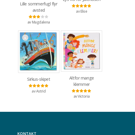
Lille sommerfugl flyr
avsted
av Elise
Vurdert
5
av 5
av Magdalena
Vurdert
3
av 5
Altfor mange
Sirkus-skipet
klemmer
av Astrid
Vurdert
5
av 5
av Victoria
Vurdert
5
av 5
KONTAKT