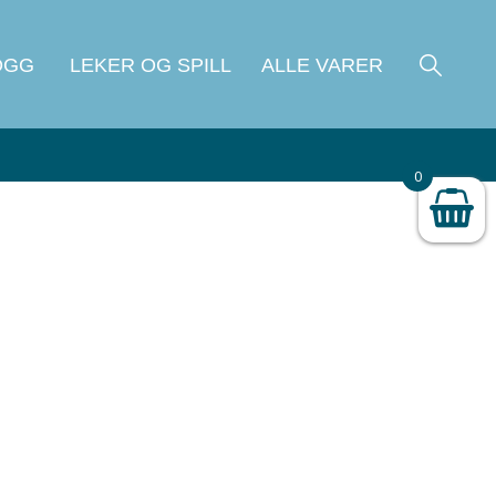
OGG
LEKER OG SPILL
ALLE VARER
0