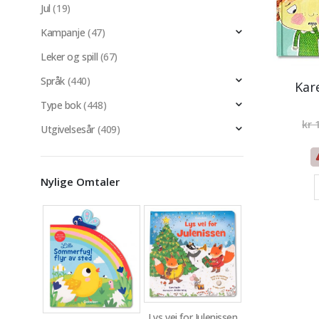
Jul
(19)
Kampanje
(47)
Leker og spill
(67)
Språk
(440)
Kar
Type bok
(448)
kr
1
Utgivelsesår
(409)
Nylige Omtaler
Lys vei for Julenissen