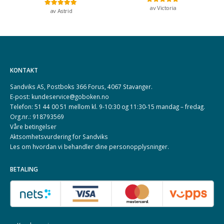
av Victoria
Vurdert
5
av 5
av Astrid
Vurdert
5
av 5
KONTAKT
Sandviks AS, Postboks 366 Forus, 4067 Stavanger.
E-post: kundeservice@goboken.no
Telefon: 51 44 00 51 mellom kl. 9-10:30 og 11:30-15 mandag – fredag.
Org.nr.: 918793569
Våre betingelser
Aktsomhetsvurdering for Sandviks
Les om hvordan vi behandler dine
personopplysninger
.
BETALING