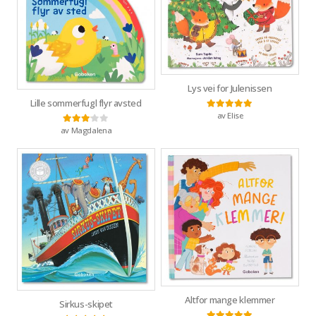
Lys vei for Julenissen
Lille sommerfugl flyr avsted
av Elise
Vurdert
5
av 5
av Magdalena
Vurdert
3
av 5
Altfor mange klemmer
Sirkus-skipet