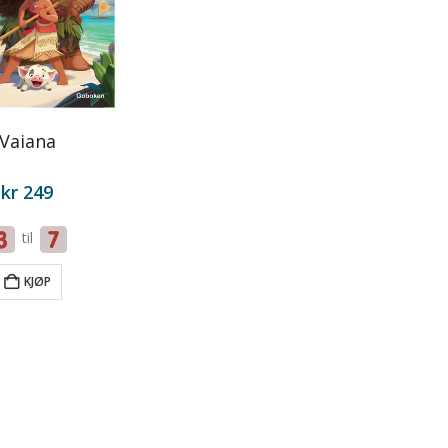
Vaiana
kr
249
til
KJØP