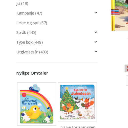
Jul
(19)
Kampanje
(47)
Leker og spill
(67)
Språk
(440)
Type bok
(448)
Utgivelsesår
(409)
Nylige Omtaler
Lys vei for Julenissen