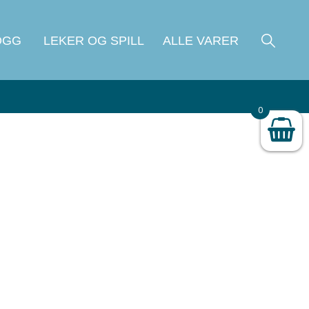
OGG
LEKER OG SPILL
ALLE VARER
0