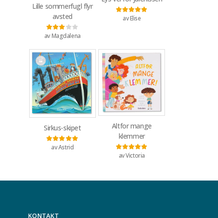
Lille sommerfugl flyr
avsted
av Elise
Vurdert
5
av 5
av Magdalena
Vurdert
3
av 5
Altfor mange
Sirkus-skipet
klemmer
av Astrid
Vurdert
5
av 5
av Victoria
Vurdert
5
av 5
KONTAKT