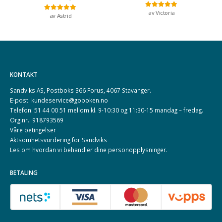
av Victoria
Vurdert
5
av 5
av Astrid
Vurdert
5
av 5
KONTAKT
Sandviks AS, Postboks 366 Forus, 4067 Stavanger.
E-post: kundeservice@goboken.no
Telefon: 51 44 00 51 mellom kl. 9-10:30 og 11:30-15 mandag – fredag.
Org.nr.: 918793569
Våre betingelser
Aktsomhetsvurdering for Sandviks
Les om hvordan vi behandler dine
personopplysninger
.
BETALING