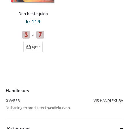
Den beste julen
kr
119
til
KJØP
Handlekurv
0 VARER
VIS HANDLEKURV
Du har ingen produkter i handlekurven.
Kategorier