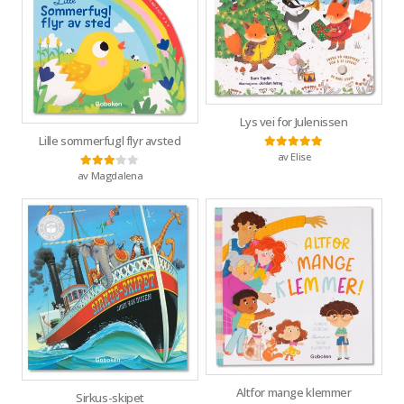
Lys vei for Julenissen
Lille sommerfugl flyr avsted
av Elise
Vurdert
5
av 5
av Magdalena
Vurdert
3
av 5
Altfor mange klemmer
Sirkus-skipet