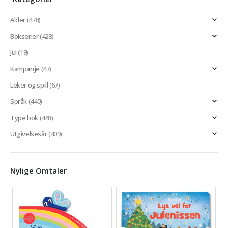
Alder
(478)
Bokserier
(428)
Jul
(19)
Kampanje
(47)
Leker og spill
(67)
Språk
(440)
Type bok
(448)
Utgivelsesår
(409)
Nylige Omtaler