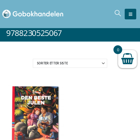
9788230525067
0