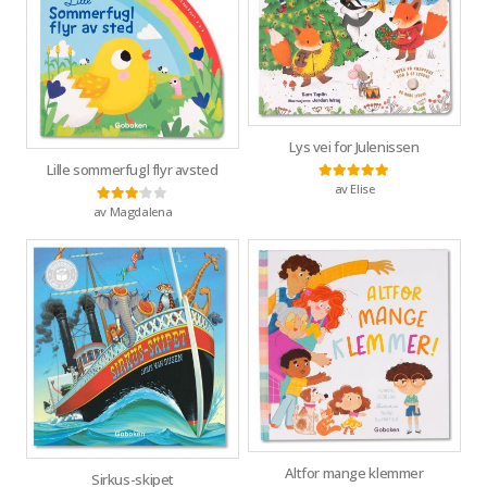
Lys vei for Julenissen
Lille sommerfugl flyr avsted
av Elise
Vurdert
5
av 5
av Magdalena
Vurdert
3
av 5
Altfor mange klemmer
Sirkus-skipet