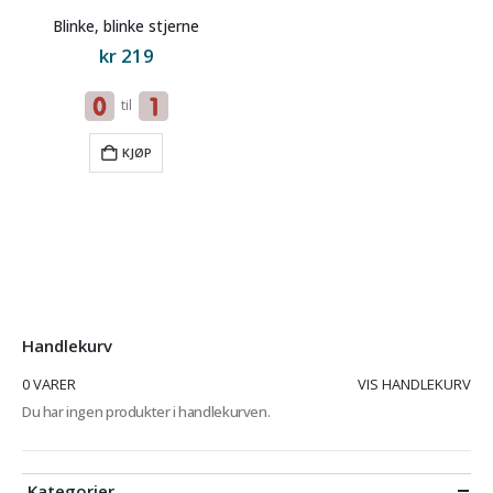
Blinke, blinke stjerne
kr
219
til
KJØP
Handlekurv
0 VARER
VIS HANDLEKURV
Du har ingen produkter i handlekurven.
Kategorier