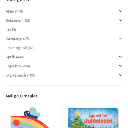
Alder
(478)
Bokserier
(428)
Jul
(19)
Kampanje
(47)
Leker og spill
(67)
Språk
(440)
Type bok
(448)
Utgivelsesår
(409)
Nylige Omtaler