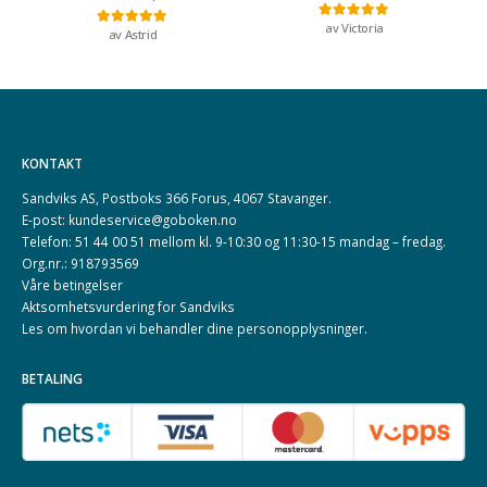
av Victoria
Vurdert
5
av 5
av Astrid
Vurdert
5
av 5
KONTAKT
Sandviks AS, Postboks 366 Forus, 4067 Stavanger.
E-post: kundeservice@goboken.no
Telefon: 51 44 00 51 mellom kl. 9-10:30 og 11:30-15 mandag – fredag.
Org.nr.: 918793569
Våre betingelser
Aktsomhetsvurdering for Sandviks
Les om hvordan vi behandler dine
personopplysninger
.
BETALING