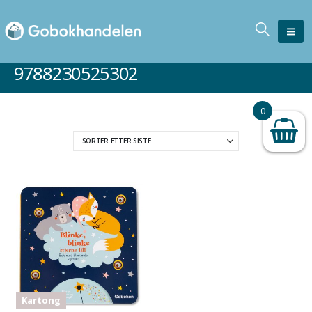
9788230525302
0
Kartong