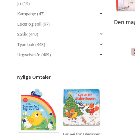
Jul
(19)
Kampanje
(47)
Den mag
Leker og spill
(67)
Språk
(440)
Type bok
(448)
Utgivelsesår
(409)
Nylige Omtaler
Lys vei for Julenissen