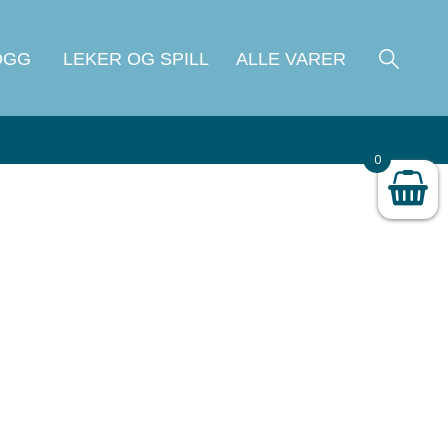
OGG
LEKER OG SPILL
ALLE VARER
0