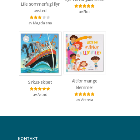
Lille sommerfugl flyr
avsted
av Elise
Vurdert
5
av 5
av Magdalena
Vurdert
3
av 5
Altfor mange
Sirkus-skipet
klemmer
av Astrid
Vurdert
5
av 5
av Victoria
Vurdert
5
av 5
KONTAKT