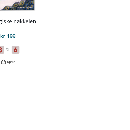
iske nøkkelen
kr
199
til
KJØP