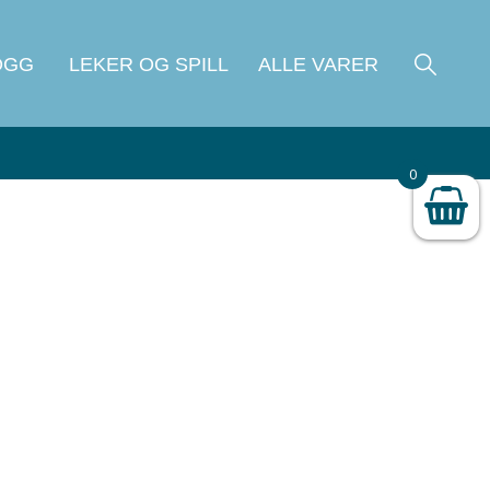
OGG
LEKER OG SPILL
ALLE VARER
0