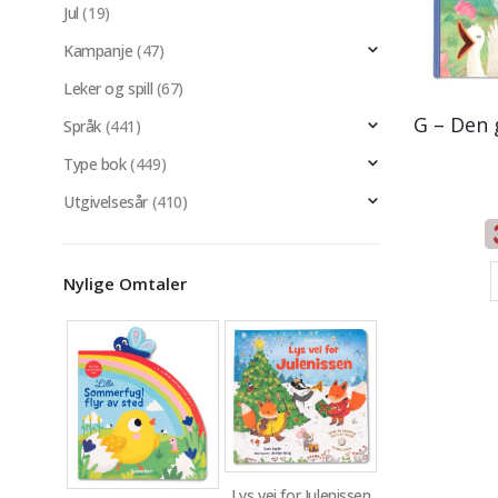
Jul
(19)
Kampanje
(47)
Leker og spill
(67)
Språk
(441)
Type bok
(449)
Utgivelsesår
(410)
Nylige Omtaler
Lys vei for Julenissen