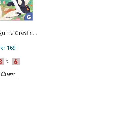
G – Den gufne Grevlingen
kr
169
til
KJØP