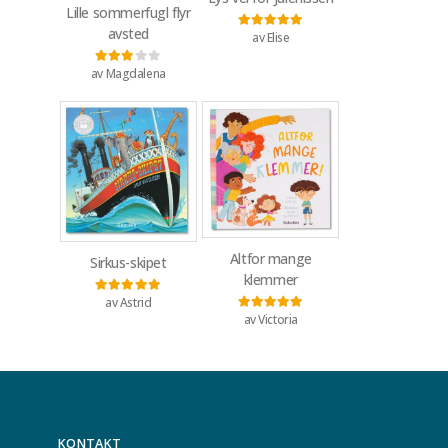
Lille sommerfugl flyr
avsted
av Elise
Vurdert
5
av 5
av Magdalena
Vurdert
3
av 5
Altfor mange
Sirkus-skipet
klemmer
av Astrid
Vurdert
5
av 5
av Victoria
Vurdert
5
av 5
KONTAKT