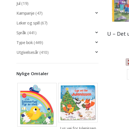
Jul
(19)
Kampanje
(47)
Leker og spill
(67)
Språk
(441)
Type bok
(449)
Utgivelsesår
(410)
Nylige Omtaler
Lys vei for Julenissen