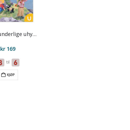
U – Det underlige uhyret
kr
169
til
KJØP