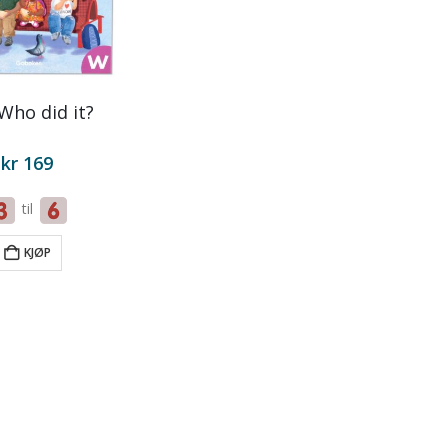
Who did it?
kr
169
til
KJØP