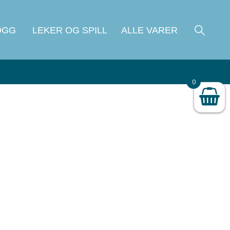
OGG
LEKER OG SPILL
ALLE VARER
0