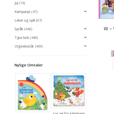
Jul
(19)
Kampanje
(47)
Leker og spill
(67)
W – 
Språk
(440)
Type bok
(448)
Utgivelsesår
(409)
Nylige Omtaler
Lys vei for Julenissen