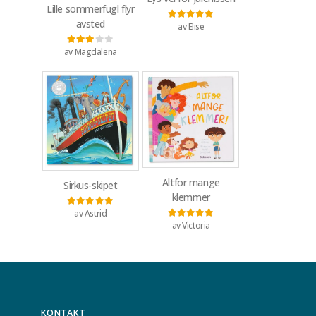
Lille sommerfugl flyr
avsted
av Elise
Vurdert
5
av 5
av Magdalena
Vurdert
3
av 5
Altfor mange
Sirkus-skipet
klemmer
av Astrid
Vurdert
5
av 5
av Victoria
Vurdert
5
av 5
KONTAKT